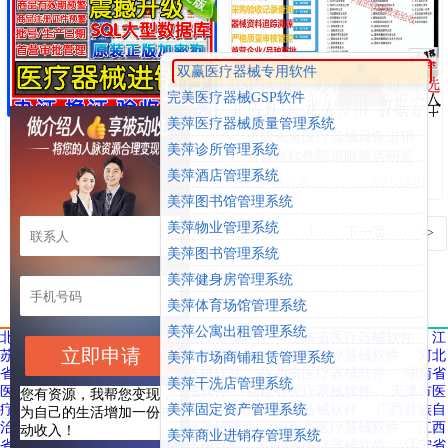
双赢医疗器械专用软件
完美医疗器械GSP软件
美萍医疗器械质量管理系统
双赢医疗器械进销存管理软
正版完美医疗器械设备进销
美萍诊所管理系统
件系统 二三类GSP软件验收
存管理软件隐形眼镜店药监
美萍酒店管理系统
含计算机文档
GSP认证验收
巴特-医疗器械管理专家
2021-12-01
巴特-医疗器械管理专家
2021-12-01
美萍图书馆管理系统
美萍物业管理系统
首页
上一页
1
下一页
<>
美萍图书管理系统
美萍健身房管理系统
友情链接
美萍体育场馆管理系统
美萍公寓出租管理系统
北京市医疗器械软件
广东省医疗器械软件
山东省医疗器械软件
江
立即申请
苏省医疗器械软件
河南省医疗器械软件
上海市医疗器械软件
河北
美萍市场商铺租赁管理系统
省医疗器械软件
浙江省医疗器械软件
陕西省医疗器械软件
湖南省
美萍干洗店管理系统
医疗器械软件
重庆市医疗器械软件
福建省医疗器械软件
天津市医
您有资源，我帮您变现，
疗器械软件
云南省医疗器械软件
美萍固定资产管理系统
四川省医疗器械软件
广西壮族自
为自己的生活增加一份被
治区医疗器械软件
安徽省医疗器械软件
海南省医疗器械软件
江西
动收入！
美萍商业进销存管理系统
省医疗器械软件
湖北省医疗器械软件
山西省医疗器械软件
辽宁省