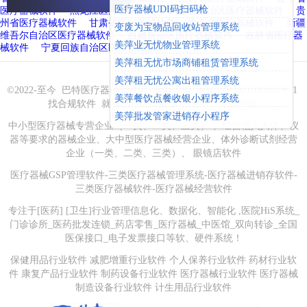
医疗器械UDI码扫码枪
医疗器械软件
黑龙江医疗器械软
件
内蒙古自治区医疗器械软件
贵
州省医疗器械软件
甘肃省医疗器械软件
青海省医疗器械软件
新疆
变废为宝物品回收站管理系统
维吾尔自治区医疗器械软件
西藏自治区医疗器械软件
吉林省医疗器
美萍业无忧物业管理系统
械软件
宁夏回族自治区医疗器械软件
美萍租无忧市场商铺租赁管理系统
美萍租无忧公寓出租管理系统
©2022-至今
巴特医疗器械管理网
版权所有
豫ICP备2021030061号-1
美萍餐饮点餐收银小程序系统
找合规软件 就找
巴特医疗器械管理网
免责声明
美萍批发管家进销存小程序
中小型医疗器械专营企业（一类、二类、三类） 、经营植入人体、仪
器等要求的器械企业、大中型医疗器械经营企业、体外诊断试剂经营
企业（一类、二类、三类）、 眼镜店软件
医疗器械GSP管理软件-三类医疗器械管理系统-医疗器械进销存软件-
三类医疗器械软件-医疗器械经营软件
专注于[医药] [卫生]行业管理信息化、数据化、智能化 ,医院HiS系统_
门诊诊所_医药批发连锁_药店零售_医疗器械_中医馆_双向转诊_全国
医保接口_电子发票接口等软、硬件系统！
保健用品行业软件 减肥增重行业软件 个人保养行业软件 药材行业软
件 康复产品行业软件 制药设备行业软件 医疗器械行业软件 医疗器械
制造设备行业软件 计生用品行业软件